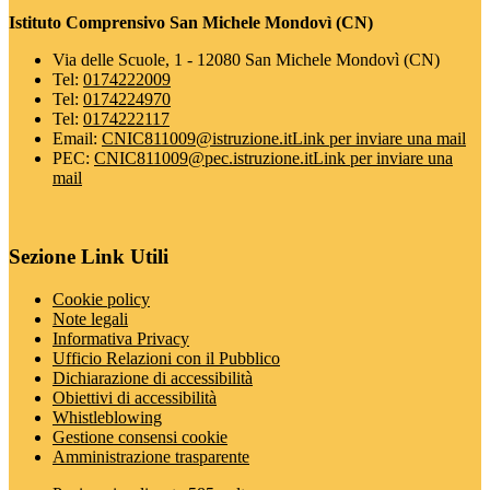
Istituto Comprensivo San Michele Mondovì (CN)
Via delle Scuole, 1 - 12080 San Michele Mondovì (CN)
Tel:
0174222009
Tel:
0174224970
Tel:
0174222117
Email:
CNIC811009@istruzione.it
Link per inviare una mail
PEC:
CNIC811009@pec.istruzione.it
Link per inviare una
mail
Sezione Link Utili
Cookie policy
Note legali
Informativa Privacy
Ufficio Relazioni con il Pubblico
Dichiarazione di accessibilità
Obiettivi di accessibilità
Whistleblowing
Gestione consensi cookie
Amministrazione trasparente