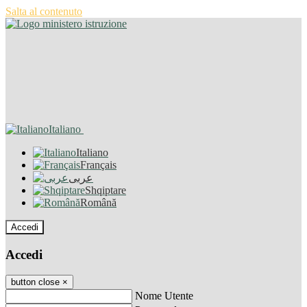
Salta al contenuto
Italiano
Italiano
Français
عربى
Shqiptare
Română
Accedi
Accedi
button close
×
Nome Utente