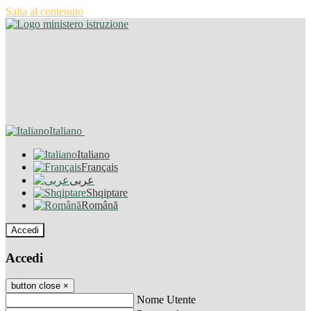
Salta al contenuto
Italiano
Italiano
Français
عربى
Shqiptare
Română
Accedi
Accedi
button close
×
Nome Utente