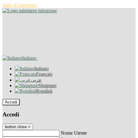
Salta al contenuto
Italiano
Italiano
Français
عربى
Shqiptare
Română
Accedi
Accedi
button close
×
Nome Utente