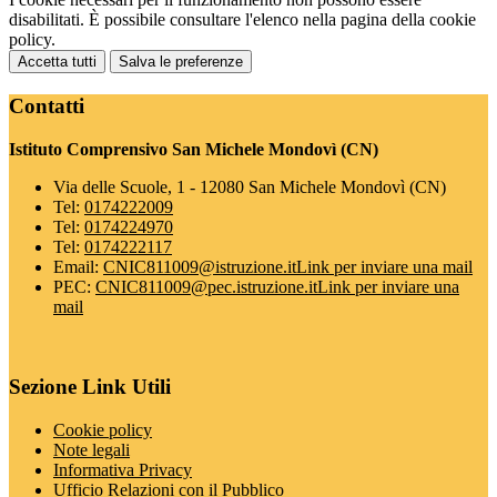
disabilitati. È possibile consultare l'elenco nella pagina della cookie
policy.
Accetta tutti
Salva le preferenze
Contatti
Istituto Comprensivo San Michele Mondovì (CN)
Via delle Scuole, 1 - 12080 San Michele Mondovì (CN)
Tel:
0174222009
Tel:
0174224970
Tel:
0174222117
Email:
CNIC811009@istruzione.it
Link per inviare una mail
PEC:
CNIC811009@pec.istruzione.it
Link per inviare una
mail
Sezione Link Utili
Cookie policy
Note legali
Informativa Privacy
Ufficio Relazioni con il Pubblico