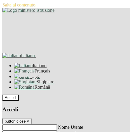
Salta al contenuto
Italiano
Italiano
Français
عربى
Shqiptare
Română
Accedi
Accedi
button close
×
Nome Utente