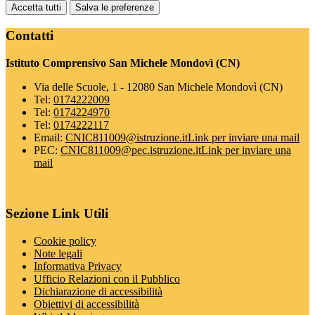
Accetta tutti
Salva le preferenze
Contatti
Istituto Comprensivo San Michele Mondovì (CN)
Via delle Scuole, 1 - 12080 San Michele Mondovì (CN)
Tel:
0174222009
Tel:
0174224970
Tel:
0174222117
Email:
CNIC811009@istruzione.it
Link per inviare una mail
PEC:
CNIC811009@pec.istruzione.it
Link per inviare una
mail
Sezione Link Utili
Cookie policy
Note legali
Informativa Privacy
Ufficio Relazioni con il Pubblico
Dichiarazione di accessibilità
Obiettivi di accessibilità