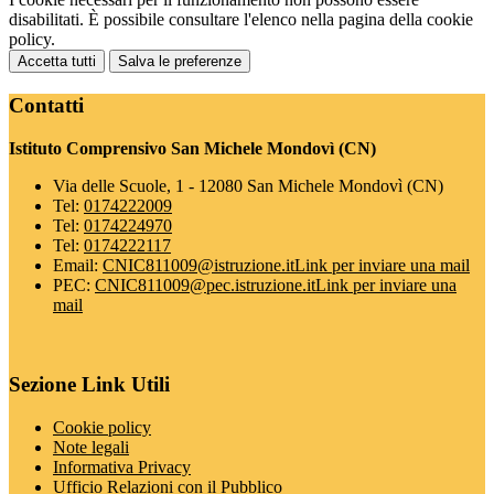
disabilitati. È possibile consultare l'elenco nella pagina della cookie
policy.
Accetta tutti
Salva le preferenze
Contatti
Istituto Comprensivo San Michele Mondovì (CN)
Via delle Scuole, 1 - 12080 San Michele Mondovì (CN)
Tel:
0174222009
Tel:
0174224970
Tel:
0174222117
Email:
CNIC811009@istruzione.it
Link per inviare una mail
PEC:
CNIC811009@pec.istruzione.it
Link per inviare una
mail
Sezione Link Utili
Cookie policy
Note legali
Informativa Privacy
Ufficio Relazioni con il Pubblico