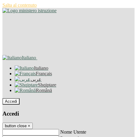
Salta al contenuto
Italiano
Italiano
Français
عربى
Shqiptare
Română
Accedi
Accedi
button close
×
Nome Utente