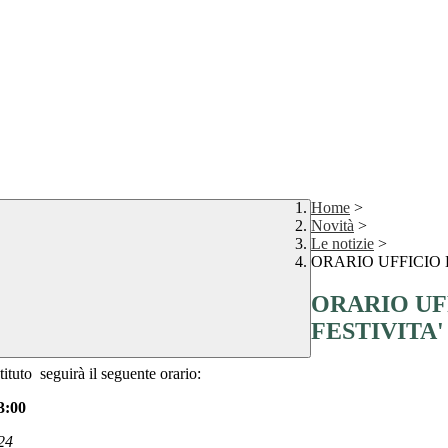
Home
>
Novità
>
Le notizie
>
ORARIO UFFICIO 
ORARIO UF
FESTIVITA'
stituto seguirà il seguente orario:
13:00
024