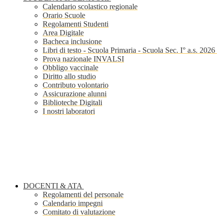
Calendario scolastico regionale
Orario Scuole
Regolamenti Studenti
Area Digitale
Bacheca inclusione
Libri di testo - Scuola Primaria - Scuola Sec. I° a.s. 202
Prova nazionale INVALSI
Obbligo vaccinale
Diritto allo studio
Contributo volontario
Assicurazione alunni
Biblioteche Digitali
I nostri laboratori
DOCENTI & ATA
Regolamenti del personale
Calendario impegni
Comitato di valutazione