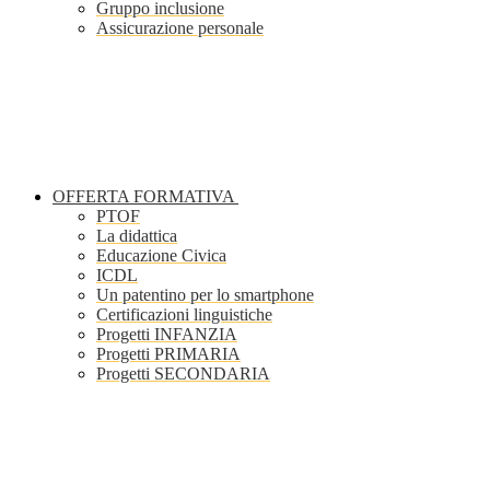
Gruppo inclusione
Assicurazione personale
OFFERTA FORMATIVA
PTOF
La didattica
Educazione Civica
ICDL
Un patentino per lo smartphone
Certificazioni linguistiche
Progetti INFANZIA
Progetti PRIMARIA
Progetti SECONDARIA