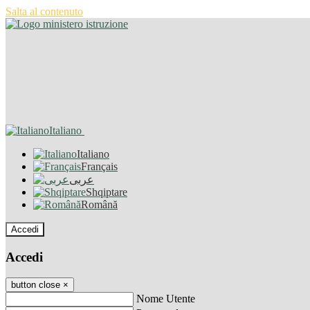
Salta al contenuto
Italiano
Italiano
Français
عربى
Shqiptare
Română
Accedi
Accedi
button close
×
Nome Utente