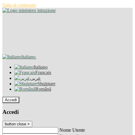
Salta al contenuto
Italiano
Italiano
Français
عربى
Shqiptare
Română
Accedi
Accedi
button close
×
Nome Utente