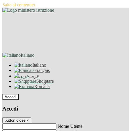
Salta al contenuto
Italiano
Italiano
Français
عربى
Shqiptare
Română
Accedi
Accedi
button close
×
Nome Utente