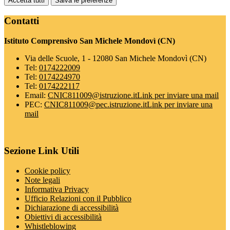
Accetta tutti
Salva le preferenze
Contatti
Istituto Comprensivo San Michele Mondovì (CN)
Via delle Scuole, 1 - 12080 San Michele Mondovì (CN)
Tel:
0174222009
Tel:
0174224970
Tel:
0174222117
Email:
CNIC811009@istruzione.it
Link per inviare una mail
PEC:
CNIC811009@pec.istruzione.it
Link per inviare una
mail
Sezione Link Utili
Cookie policy
Note legali
Informativa Privacy
Ufficio Relazioni con il Pubblico
Dichiarazione di accessibilità
Obiettivi di accessibilità
Whistleblowing