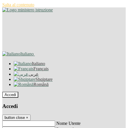
Salta al contenuto
Italiano
Italiano
Français
عربى
Shqiptare
Română
Accedi
Accedi
button close
×
Nome Utente