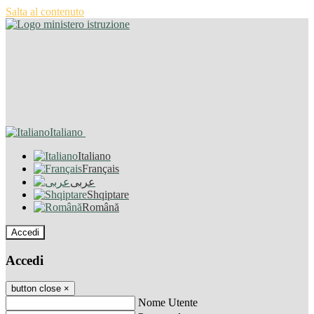
Salta al contenuto
Italiano
Italiano
Français
عربى
Shqiptare
Română
Accedi
Accedi
button close
×
Nome Utente