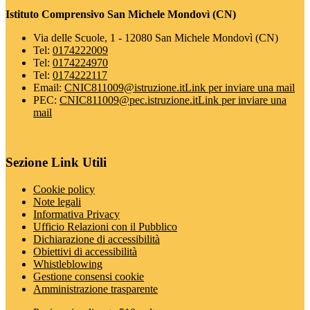
Istituto Comprensivo San Michele Mondovì (CN)
Via delle Scuole, 1 - 12080 San Michele Mondovì (CN)
Tel:
0174222009
Tel:
0174224970
Tel:
0174222117
Email:
CNIC811009@istruzione.it
Link per inviare una mail
PEC:
CNIC811009@pec.istruzione.it
Link per inviare una
mail
Sezione Link Utili
Cookie policy
Note legali
Informativa Privacy
Ufficio Relazioni con il Pubblico
Dichiarazione di accessibilità
Obiettivi di accessibilità
Whistleblowing
Gestione consensi cookie
Amministrazione trasparente