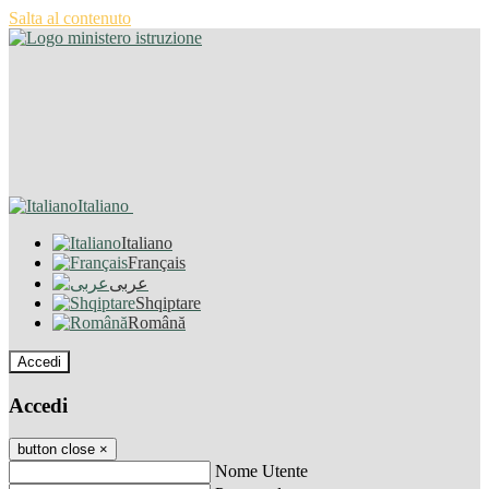
Salta al contenuto
Italiano
Italiano
Français
عربى
Shqiptare
Română
Accedi
Accedi
button close
×
Nome Utente