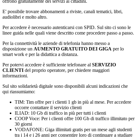
offrono gratuitamente dei servizi ai cittadini.
E' possibile trovare abbonamenti a riviste, canali tematici, libri,
audiolibri e molto altro.
Per accedere è necessario autenticarsi con SPID. Sul sito ci sono le
linee guida nelle quali viene descritto come procedere passo a passo.
Per la connettività le aziende di telefonia hanno messo a
disposizione un
AUMENTO GRATUITO DEI GIGA
per lo
smart work e per la didattica a distanza.
Per potervi accedere è sufficiente telefonare al
SERVIZIO
CLIENTI
del proprio operatore, per chiedere maggiori
informazioni.
Sul sito solidarietà digitale sono disponibili alcuni indicazioni che
qui riassumiamo:
TIM: Tim offre per i clienti 1 gb in più al mese. Per accedere
occorre contattare il servizio clienti
ILIAD: 10 Gb di traffico in più per tutti i clienti
COOP Voce: Per i clienti offre 100 Gb di traffico illimitato per
30 giorni
VODAFONE: Giga illimitati gratis per un mese agli studenti
tra i 14 e i 26 anni per consentire loro di continuare a studiare