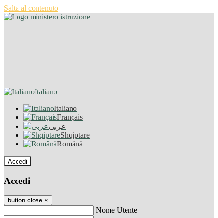
Salta al contenuto
Italiano
Italiano
Français
عربى
Shqiptare
Română
Accedi
Accedi
button close
×
Nome Utente