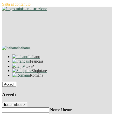
Salta al contenuto
Italiano
Italiano
Français
عربى
Shqiptare
Română
Accedi
Accedi
button close
×
Nome Utente