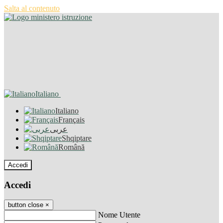
Salta al contenuto
Italiano
Italiano
Français
عربى
Shqiptare
Română
Accedi
Accedi
button close
×
Nome Utente