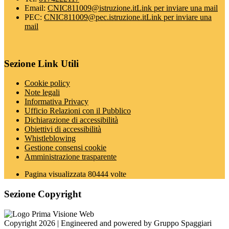
Email:
CNIC811009@istruzione.it
Link per inviare una mail
PEC:
CNIC811009@pec.istruzione.it
Link per inviare una
mail
Sezione Link Utili
Cookie policy
Note legali
Informativa Privacy
Ufficio Relazioni con il Pubblico
Dichiarazione di accessibilità
Obiettivi di accessibilità
Whistleblowing
Gestione consensi cookie
Amministrazione trasparente
Pagina visualizzata
80444
volte
Sezione Copyright
Copyright 2026 | Engineered and powered by Gruppo Spaggiari