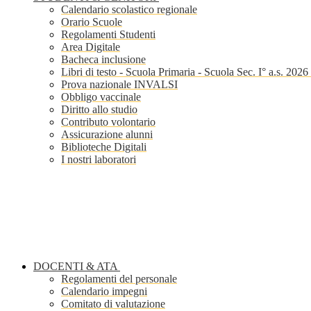
Calendario scolastico regionale
Orario Scuole
Regolamenti Studenti
Area Digitale
Bacheca inclusione
Libri di testo - Scuola Primaria - Scuola Sec. I° a.s. 202
Prova nazionale INVALSI
Obbligo vaccinale
Diritto allo studio
Contributo volontario
Assicurazione alunni
Biblioteche Digitali
I nostri laboratori
DOCENTI & ATA
Regolamenti del personale
Calendario impegni
Comitato di valutazione