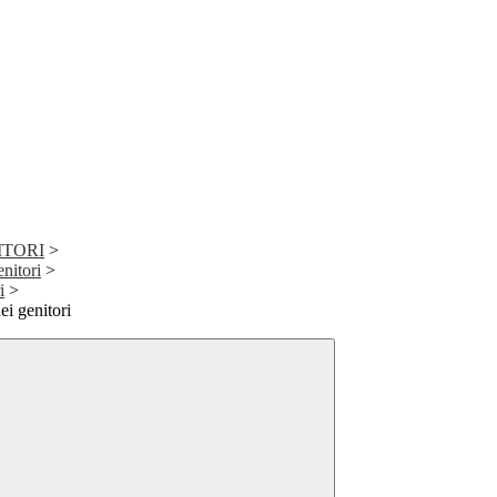
ITORI
>
nitori
>
i
>
ei genitori