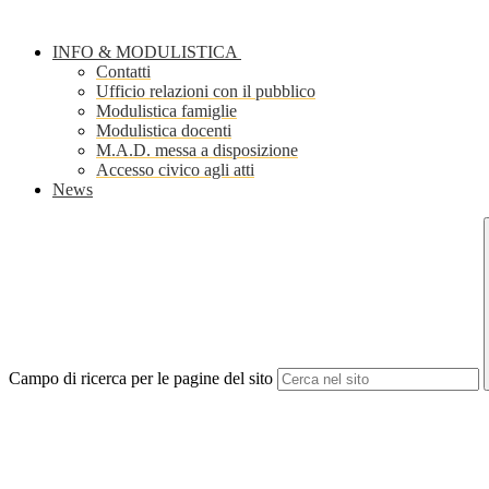
INFO & MODULISTICA
Contatti
Ufficio relazioni con il pubblico
Modulistica famiglie
Modulistica docenti
M.A.D. messa a disposizione
Accesso civico agli atti
News
Campo di ricerca per le pagine del sito