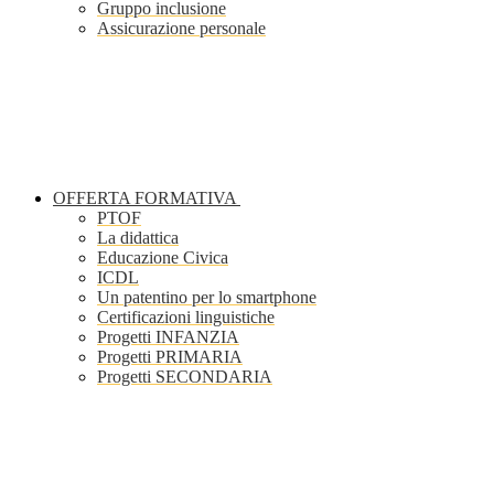
Gruppo inclusione
Assicurazione personale
OFFERTA FORMATIVA
PTOF
La didattica
Educazione Civica
ICDL
Un patentino per lo smartphone
Certificazioni linguistiche
Progetti INFANZIA
Progetti PRIMARIA
Progetti SECONDARIA