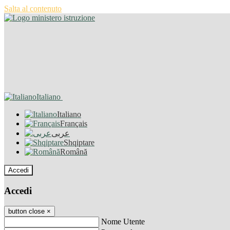
Salta al contenuto
Italiano
Italiano
Français
عربى
Shqiptare
Română
Accedi
Accedi
button close
×
Nome Utente