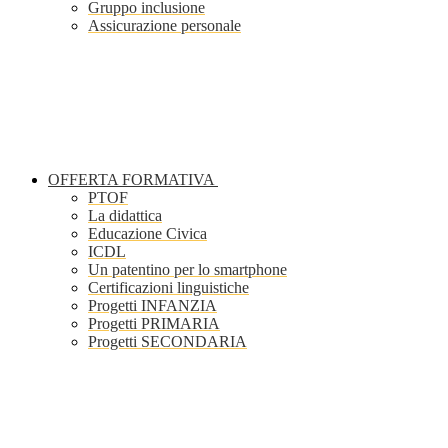
Gruppo inclusione
Assicurazione personale
OFFERTA FORMATIVA
PTOF
La didattica
Educazione Civica
ICDL
Un patentino per lo smartphone
Certificazioni linguistiche
Progetti INFANZIA
Progetti PRIMARIA
Progetti SECONDARIA