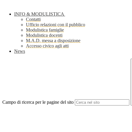
INFO & MODULISTICA
Contatti
Ufficio relazioni con il pubblico
Modulistica famiglie
Modulistica docenti
M.A.D. messa a disposizione
Accesso civico agli atti
News
Campo di ricerca per le pagine del sito