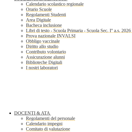
Calendario scolastico regionale
Orario Scuole
Regolamenti Studenti
Area Digitale
Bacheca inclusione
Libri di testo - Scuola Primaria - Scuola Sec. I° a.s. 202
Prova nazionale INVALSI
Obbligo vaccinale
Diritto allo studio
Contributo volontario
Assicurazione alunni
Biblioteche Digitali
I nostri laboratori
DOCENTI & ATA
Regolamenti del personale
Calendario impegni
Comitato di valutazione