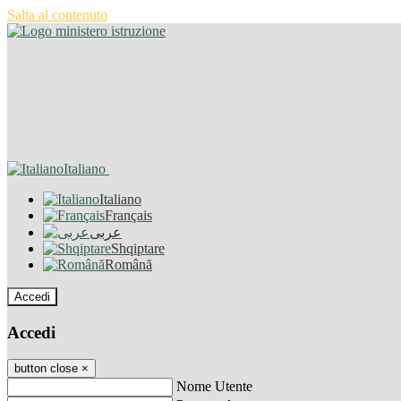
Salta al contenuto
Italiano
Italiano
Français
عربى
Shqiptare
Română
Accedi
Accedi
button close
×
Nome Utente