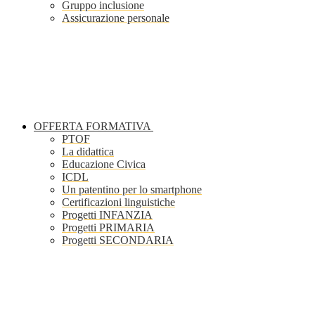
Gruppo inclusione
Assicurazione personale
OFFERTA FORMATIVA
PTOF
La didattica
Educazione Civica
ICDL
Un patentino per lo smartphone
Certificazioni linguistiche
Progetti INFANZIA
Progetti PRIMARIA
Progetti SECONDARIA