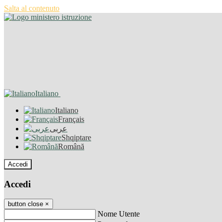
Salta al contenuto
Italiano
Italiano
Français
عربى
Shqiptare
Română
Accedi
Accedi
button close
×
Nome Utente