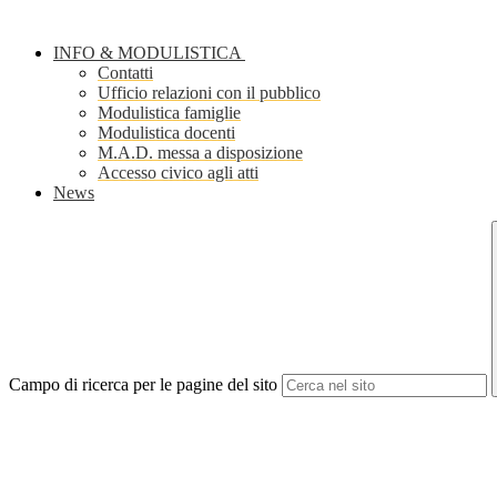
INFO & MODULISTICA
Contatti
Ufficio relazioni con il pubblico
Modulistica famiglie
Modulistica docenti
M.A.D. messa a disposizione
Accesso civico agli atti
News
Campo di ricerca per le pagine del sito