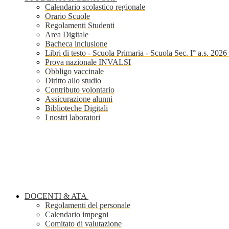
Calendario scolastico regionale
Orario Scuole
Regolamenti Studenti
Area Digitale
Bacheca inclusione
Libri di testo - Scuola Primaria - Scuola Sec. I° a.s. 202
Prova nazionale INVALSI
Obbligo vaccinale
Diritto allo studio
Contributo volontario
Assicurazione alunni
Biblioteche Digitali
I nostri laboratori
DOCENTI & ATA
Regolamenti del personale
Calendario impegni
Comitato di valutazione