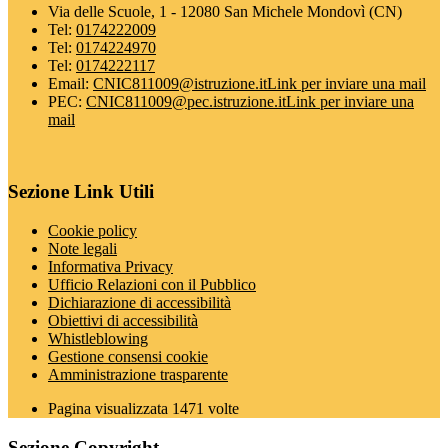
Via delle Scuole, 1 - 12080 San Michele Mondovì (CN)
Tel:
0174222009
Tel:
0174224970
Tel:
0174222117
Email:
CNIC811009@istruzione.it
Link per inviare una mail
PEC:
CNIC811009@pec.istruzione.it
Link per inviare una
mail
Sezione Link Utili
Cookie policy
Note legali
Informativa Privacy
Ufficio Relazioni con il Pubblico
Dichiarazione di accessibilità
Obiettivi di accessibilità
Whistleblowing
Gestione consensi cookie
Amministrazione trasparente
Pagina visualizzata
1471
volte
Sezione Copyright