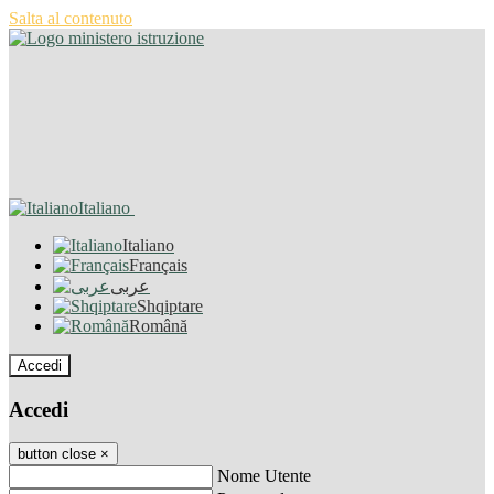
Salta al contenuto
Italiano
Italiano
Français
عربى
Shqiptare
Română
Accedi
Accedi
button close
×
Nome Utente