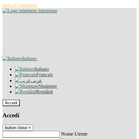
Salta al contenuto
Italiano
Italiano
Français
عربى
Shqiptare
Română
Accedi
Accedi
button close
×
Nome Utente