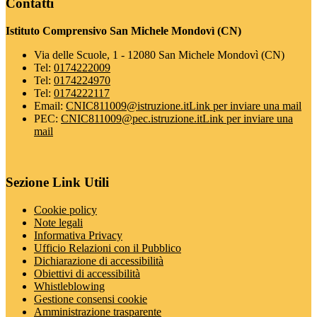
Contatti
Istituto Comprensivo San Michele Mondovì (CN)
Via delle Scuole, 1 - 12080 San Michele Mondovì (CN)
Tel:
0174222009
Tel:
0174224970
Tel:
0174222117
Email:
CNIC811009@istruzione.it
Link per inviare una mail
PEC:
CNIC811009@pec.istruzione.it
Link per inviare una
mail
Sezione Link Utili
Cookie policy
Note legali
Informativa Privacy
Ufficio Relazioni con il Pubblico
Dichiarazione di accessibilità
Obiettivi di accessibilità
Whistleblowing
Gestione consensi cookie
Amministrazione trasparente