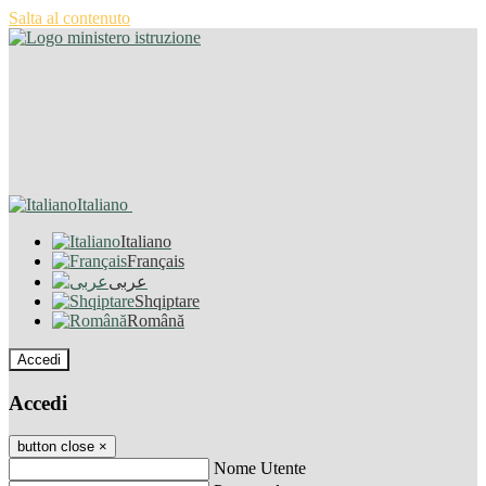
Salta al contenuto
Italiano
Italiano
Français
عربى
Shqiptare
Română
Accedi
Accedi
button close
×
Nome Utente